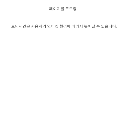
자매 온전하게 하는 훈련
성경중점진리
이른 새벽 마리아처럼
찬송과 누림
▼
이용약관
페이지를 로드중...
아프리카,오세아니아
2024년 전국 봉사자 집회
하나님의 경륜
1년 7차 집회 PSRP 자료실
찬송 앨범
하나님께서 정하신 길
▼
오시는길
전국 봉사자 온전하게 하는 훈련
생명공과
2000년 교회사
로딩시간은 사용자의 인터넷 환경에 따라서 늦어질 수 있습니다.
COPYRIGHT © 2015 BTMK ALL RIGHTS RESERVED
어린이찬송
영상 메시지
서울전시간훈련(FTTS) 수업
진리의 기초
성도들의 간증
악기 연주
목양공과
위트니스 리 영상
교회사 연구
진리의 변호와 확증
찬송 나눔터
이상과 계시
전국 장로 책임형제 훈련
향유를 부은 자매들
영적 생활
활력그룹 실행
전국 전시간 봉사자 훈련
장로 책임형제 진리 연구
복음 창고
성도들의 간증
란 캔거스 형제님 특별영상
전시간 봉사자 진리 연구
찬송 소개
갤러리
신성한 로맨스
다음 세대 연구집
새길 실행
다음 세대, 자료실
독일 연구, 자료실