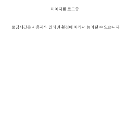
자매 온전하게 하는 훈련
성경중점진리
이른 새벽 마리아처럼
찬송과 누림
▼
이용약관
페이지를 로드중...
아프리카,오세아니아
2024년 전국 봉사자 집회
하나님의 경륜
1년 7차 집회 PSRP 자료실
찬송 앨범
하나님께서 정하신 길
▼
오시는길
전국 봉사자 온전하게 하는 훈련
생명공과
2000년 교회사
로딩시간은 사용자의 인터넷 환경에 따라서 늦어질 수 있습니다.
COPYRIGHT © 2015 BTMK ALL RIGHTS RESERVED
어린이찬송
영상 메시지
서울전시간훈련(FTTS) 수업
진리의 기초
성도들의 간증
악기 연주
목양공과
위트니스 리 영상
교회사 연구
진리의 변호와 확증
찬송 나눔터
이상과 계시
전국 장로 책임형제 훈련
향유를 부은 자매들
영적 생활
활력그룹 실행
전국 전시간 봉사자 훈련
장로 책임형제 진리 연구
복음 창고
성도들의 간증
란 캔거스 형제님 특별영상
전시간 봉사자 진리 연구
찬송 소개
갤러리
신성한 로맨스
다음 세대 연구집
새길 실행
다음 세대, 자료실
독일 연구, 자료실