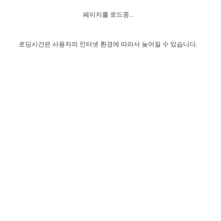
자매 온전하게 하는 훈련
성경중점진리
이른 새벽 마리아처럼
찬송과 누림
▼
이용약관
페이지를 로드중...
아프리카,오세아니아
2024년 전국 봉사자 집회
하나님의 경륜
1년 7차 집회 PSRP 자료실
찬송 앨범
하나님께서 정하신 길
▼
오시는길
전국 봉사자 온전하게 하는 훈련
생명공과
2000년 교회사
로딩시간은 사용자의 인터넷 환경에 따라서 늦어질 수 있습니다.
COPYRIGHT © 2015 BTMK ALL RIGHTS RESERVED
어린이찬송
영상 메시지
서울전시간훈련(FTTS) 수업
진리의 기초
성도들의 간증
악기 연주
목양공과
위트니스 리 영상
교회사 연구
진리의 변호와 확증
찬송 나눔터
이상과 계시
전국 장로 책임형제 훈련
향유를 부은 자매들
영적 생활
활력그룹 실행
전국 전시간 봉사자 훈련
장로 책임형제 진리 연구
복음 창고
성도들의 간증
란 캔거스 형제님 특별영상
전시간 봉사자 진리 연구
찬송 소개
갤러리
신성한 로맨스
다음 세대 연구집
새길 실행
다음 세대, 자료실
독일 연구, 자료실