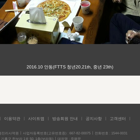
2016.10 안동(FTTS 청년20,21th, 중년 23th)
이용약관
사이트맵
방송회원 안내
공지사항
고객센터
성경진리사역원
사업자등록번호(고유번호증) : 667-82-00075
전화번호 : 1544-0031
기흥구 한보라 1로 50, 1층(보라동)
대표명 : 주평문