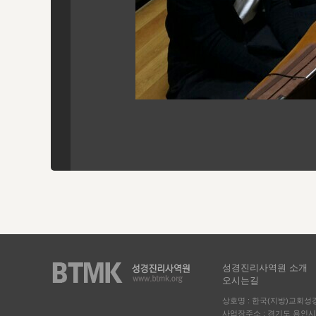
성경진리사역원 소개
오시는길
상호명 : 한국(지방)교회
사업장주소 : 경기도 용인시 