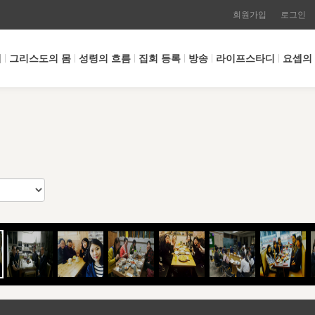
회원가입
로그인
개
그리스도의 몸
성령의 흐름
집회 등록
방송
라이프스타디
요셉의