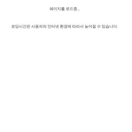
자매 온전하게 하는 훈련
성경중점진리
1년 7차 집회 PSRP 자료실
찬송과 누림
▼
이용약관
페이지를 로드중...
아프리카,오세아니아
2024년 전국 봉사자 집회
하나님의 경륜
이른 새벽 마리아처럼
찬송 앨범
하나님께서 정하신 길
▼
오시는길
전국 봉사자 온전하게 하는 훈련
생명공과
2000년 교회사
로딩시간은 사용자의 인터넷 환경에 따라서 늦어질 수 있습니다.
COPYRIGHT © 2015 BTMK ALL RIGHTS RESERVED
어린이찬송
영상 메시지
서울전시간훈련(FTTS) 수업
진리의 기초
성도들의 간증
악기 연주
목양공과
위트니스 리 영상
교회사 연구
진리의 변호와 확증
찬송 나눔터
이상과 계시
전국 장로 책임형제 훈련
향유를 부은 자매들
영적 생활
활력그룹 실행
전국 전시간 봉사자 훈련
장로 책임형제 진리 연구
복음 창고
성도들의 간증
란 캔거스 형제님 특별영상
전시간 봉사자 진리 연구
찬송 소개
갤러리
신성한 로맨스
다음 세대 연구집
새길 실행
다음 세대, 자료실
독일 연구, 자료실