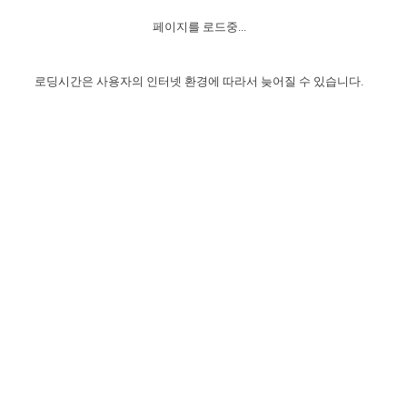
자매 온전하게 하는 훈련
성경중점진리
1년 7차 집회 PSRP 자료실
찬송과 누림
▼
이용약관
페이지를 로드중...
아프리카,오세아니아
2024년 전국 봉사자 집회
하나님의 경륜
이른 새벽 마리아처럼
찬송 앨범
하나님께서 정하신 길
▼
오시는길
전국 봉사자 온전하게 하는 훈련
생명공과
2000년 교회사
로딩시간은 사용자의 인터넷 환경에 따라서 늦어질 수 있습니다.
COPYRIGHT © 2015 BTMK ALL RIGHTS RESERVED
어린이찬송
영상 메시지
서울전시간훈련(FTTS) 수업
진리의 기초
성도들의 간증
악기 연주
목양공과
위트니스 리 영상
교회사 연구
진리의 변호와 확증
찬송 나눔터
이상과 계시
전국 장로 책임형제 훈련
향유를 부은 자매들
영적 생활
활력그룹 실행
전국 전시간 봉사자 훈련
장로 책임형제 진리 연구
복음 창고
성도들의 간증
란 캔거스 형제님 특별영상
전시간 봉사자 진리 연구
찬송 소개
갤러리
신성한 로맨스
다음 세대 연구집
새길 실행
다음 세대, 자료실
독일 연구, 자료실