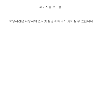
자매 온전하게 하는 훈련
성경중점진리
1년 7차 집회 PSRP 자료실
찬송과 누림
▼
이용약관
페이지를 로드중...
아프리카,오세아니아
2024년 전국 봉사자 집회
하나님의 경륜
이른 새벽 마리아처럼
찬송 앨범
하나님께서 정하신 길
▼
오시는길
전국 봉사자 온전하게 하는 훈련
생명공과
2000년 교회사
로딩시간은 사용자의 인터넷 환경에 따라서 늦어질 수 있습니다.
COPYRIGHT © 2015 BTMK ALL RIGHTS RESERVED
어린이찬송
영상 메시지
서울전시간훈련(FTTS) 수업
진리의 기초
성도들의 간증
악기 연주
목양공과
위트니스 리 영상
교회사 연구
진리의 변호와 확증
찬송 나눔터
이상과 계시
전국 장로 책임형제 훈련
향유를 부은 자매들
영적 생활
활력그룹 실행
전국 전시간 봉사자 훈련
장로 책임형제 진리 연구
복음 창고
성도들의 간증
란 캔거스 형제님 특별영상
전시간 봉사자 진리 연구
찬송 소개
갤러리
신성한 로맨스
다음 세대 연구집
새길 실행
다음 세대, 자료실
독일 연구, 자료실