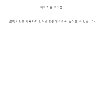
자매 온전하게 하는 훈련
성경중점진리
1년 7차 집회 PSRP 자료실
찬송과 누림
▼
이용약관
페이지를 로드중...
아프리카,오세아니아
2024년 전국 봉사자 집회
하나님의 경륜
이른 새벽 마리아처럼
찬송 앨범
하나님께서 정하신 길
▼
오시는길
전국 봉사자 온전하게 하는 훈련
생명공과
2000년 교회사
로딩시간은 사용자의 인터넷 환경에 따라서 늦어질 수 있습니다.
COPYRIGHT © 2015 BTMK ALL RIGHTS RESERVED
어린이찬송
영상 메시지
서울전시간훈련(FTTS) 수업
진리의 기초
성도들의 간증
악기 연주
목양공과
위트니스 리 영상
교회사 연구
진리의 변호와 확증
찬송 나눔터
이상과 계시
전국 장로 책임형제 훈련
향유를 부은 자매들
영적 생활
활력그룹 실행
전국 전시간 봉사자 훈련
장로 책임형제 진리 연구
복음 창고
성도들의 간증
란 캔거스 형제님 특별영상
전시간 봉사자 진리 연구
찬송 소개
갤러리
신성한 로맨스
다음 세대 연구집
새길 실행
다음 세대, 자료실
독일 연구, 자료실