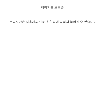
자매 온전하게 하는 훈련
성경중점진리
1년 7차 집회 PSRP 자료실
찬송과 누림
▼
이용약관
페이지를 로드중...
아프리카,오세아니아
2024년 전국 봉사자 집회
하나님의 경륜
이른 새벽 마리아처럼
찬송 앨범
하나님께서 정하신 길
▼
오시는길
전국 봉사자 온전하게 하는 훈련
생명공과
2000년 교회사
로딩시간은 사용자의 인터넷 환경에 따라서 늦어질 수 있습니다.
COPYRIGHT © 2015 BTMK ALL RIGHTS RESERVED
어린이찬송
영상 메시지
서울전시간훈련(FTTS) 수업
진리의 기초
성도들의 간증
악기 연주
목양공과
위트니스 리 영상
교회사 연구
진리의 변호와 확증
찬송 나눔터
이상과 계시
전국 장로 책임형제 훈련
향유를 부은 자매들
영적 생활
활력그룹 실행
전국 전시간 봉사자 훈련
장로 책임형제 진리 연구
복음 창고
성도들의 간증
란 캔거스 형제님 특별영상
전시간 봉사자 진리 연구
찬송 소개
갤러리
신성한 로맨스
다음 세대 연구집
새길 실행
다음 세대, 자료실
독일 연구, 자료실