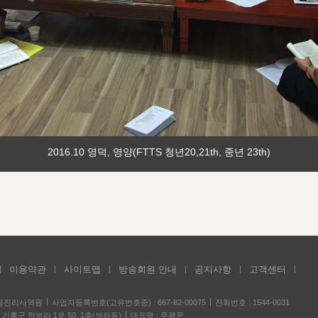
2016.10 영덕, 영양(FTTS 청년20,21th, 중년 23th)
이용약관
사이트맵
방송회원 안내
공지사항
고객센터
성경진리사역원
사업자등록번호(고유번호증) : 667-82-00075
전화번호 : 1544-0031
기흥구 한보라 1로 50, 1층(보라동)
대표명 : 주평문