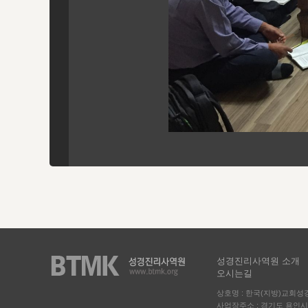
성경진리사역원 소개
오시는길
상호명 : 한국(지방)교회
사업장주소 : 경기도 용인시 