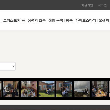
회원가입
로그인
개
그리스도의 몸
성령의 흐름
집회 등록
방송
라이프스타디
요셉의