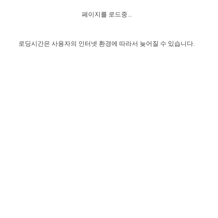
자매 온전하게 하는 훈련
성경중점진리
1년 7차 집회 PSRP 자료실
찬송과 누림
▼
이용약관
페이지를 로드중...
아프리카,오세아니아
2024년 전국 봉사자 집회
하나님의 경륜
이른 새벽 마리아처럼
찬송 앨범
하나님께서 정하신 길
▼
오시는길
전국 봉사자 온전하게 하는 훈련
생명공과
2000년 교회사
로딩시간은 사용자의 인터넷 환경에 따라서 늦어질 수 있습니다.
COPYRIGHT © 2015 BTMK ALL RIGHTS RESERVED
어린이찬송
영상 메시지
서울전시간훈련(FTTS) 수업
진리의 기초
성도들의 간증
악기 연주
목양공과
위트니스 리 영상
교회사 연구
진리의 변호와 확증
찬송 나눔터
이상과 계시
전국 장로 책임형제 훈련
향유를 부은 자매들
영적 생활
활력그룹 실행
전국 전시간 봉사자 훈련
장로 책임형제 진리 연구
복음 창고
성도들의 간증
란 캔거스 형제님 특별영상
전시간 봉사자 진리 연구
찬송 소개
갤러리
신성한 로맨스
다음 세대 연구집
새길 실행
다음 세대, 자료실
독일 연구, 자료실