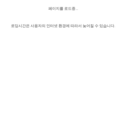
자매 온전하게 하는 훈련
성경중점진리
1년 7차 집회 PSRP 자료실
찬송과 누림
▼
이용약관
페이지를 로드중...
아프리카,오세아니아
2024년 전국 봉사자 집회
하나님의 경륜
이른 새벽 마리아처럼
찬송 앨범
하나님께서 정하신 길
▼
오시는길
전국 봉사자 온전하게 하는 훈련
생명공과
2000년 교회사
로딩시간은 사용자의 인터넷 환경에 따라서 늦어질 수 있습니다.
COPYRIGHT © 2015 BTMK ALL RIGHTS RESERVED
어린이찬송
영상 메시지
서울전시간훈련(FTTS) 수업
진리의 기초
성도들의 간증
악기 연주
목양공과
위트니스 리 영상
교회사 연구
진리의 변호와 확증
찬송 나눔터
이상과 계시
전국 장로 책임형제 훈련
향유를 부은 자매들
영적 생활
활력그룹 실행
전국 전시간 봉사자 훈련
장로 책임형제 진리 연구
복음 창고
성도들의 간증
란 캔거스 형제님 특별영상
전시간 봉사자 진리 연구
찬송 소개
갤러리
신성한 로맨스
다음 세대 연구집
새길 실행
다음 세대, 자료실
독일 연구, 자료실