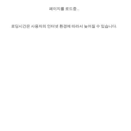
자매 온전하게 하는 훈련
성경중점진리
1년 7차 집회 PSRP 자료실
찬송과 누림
▼
이용약관
페이지를 로드중...
아프리카,오세아니아
2024년 전국 봉사자 집회
하나님의 경륜
이른 새벽 마리아처럼
찬송 앨범
하나님께서 정하신 길
▼
오시는길
전국 봉사자 온전하게 하는 훈련
생명공과
2000년 교회사
로딩시간은 사용자의 인터넷 환경에 따라서 늦어질 수 있습니다.
COPYRIGHT © 2015 BTMK ALL RIGHTS RESERVED
어린이찬송
영상 메시지
서울전시간훈련(FTTS) 수업
진리의 기초
성도들의 간증
악기 연주
목양공과
위트니스 리 영상
교회사 연구
진리의 변호와 확증
찬송 나눔터
이상과 계시
전국 장로 책임형제 훈련
향유를 부은 자매들
영적 생활
활력그룹 실행
전국 전시간 봉사자 훈련
장로 책임형제 진리 연구
복음 창고
성도들의 간증
란 캔거스 형제님 특별영상
전시간 봉사자 진리 연구
찬송 소개
갤러리
신성한 로맨스
다음 세대 연구집
새길 실행
다음 세대, 자료실
독일 연구, 자료실