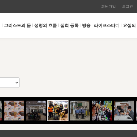
회원가입
로그인
개
그리스도의 몸
성령의 흐름
집회 등록
방송
라이프스타디
요셉의