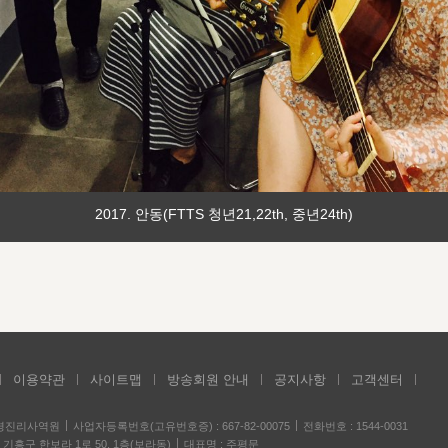
2017. 안동(FTTS 청년21,22th, 중년24th)
이용약관
사이트맵
방송회원 안내
공지사항
고객센터
성경진리사역원
사업자등록번호(고유번호증) : 667-82-00075
전화번호 : 1544-0031
기흥구 한보라 1로 50, 1층(보라동)
대표명 : 주평문