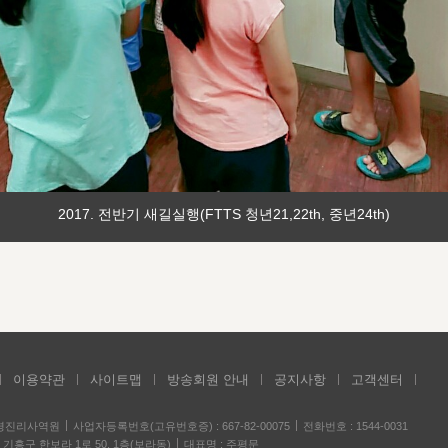
2017. 전반기 새길실행(FTTS 청년21,22th, 중년24th)
이용약관
사이트맵
방송회원 안내
공지사항
고객센터
성경진리사역원
사업자등록번호(고유번호증) : 667-82-00075
전화번호 : 1544-0031
기흥구 한보라 1로 50, 1층(보라동)
대표명 : 주평문