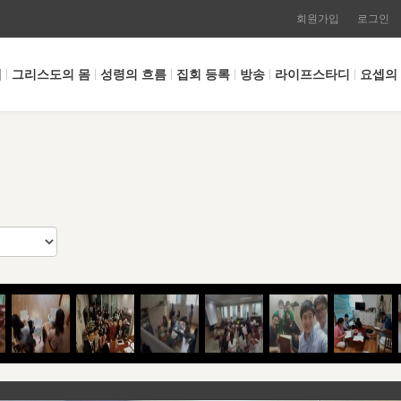
회원가입
로그인
개
그리스도의 몸
성령의 흐름
집회 등록
방송
라이프스타디
요셉의