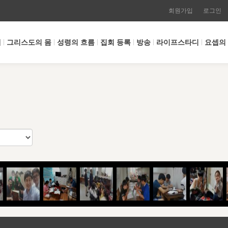
회원가입
로그인
개
그리스도의 몸
성령의 흐름
집회 등록
방송
라이프스타디
요셉의