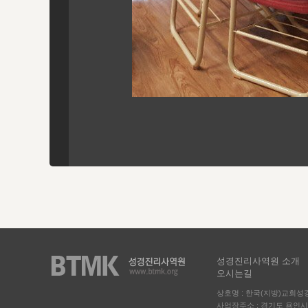
성경진리사역원 소개
오시는길
상호명 : 한국(지방)교회
사업장주소 : 경기도 용인시 