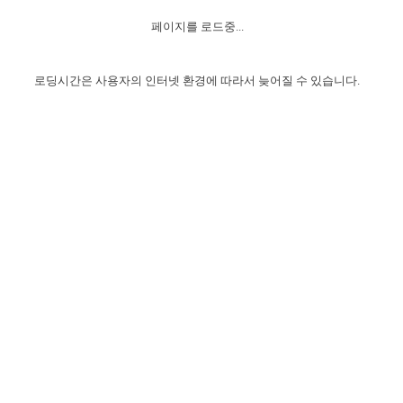
자매 온전하게 하는 훈련
성경중점진리
이른 새벽 마리아처럼
찬송과 누림
▼
이용약관
페이지를 로드중...
아프리카,오세아니아
2024년 전국 봉사자 집회
하나님의 경륜
1년 7차 집회 PSRP 자료실
찬송 앨범
하나님께서 정하신 길
▼
오시는길
전국 봉사자 온전하게 하는 훈련
생명공과
2000년 교회사
로딩시간은 사용자의 인터넷 환경에 따라서 늦어질 수 있습니다.
COPYRIGHT © 2015 BTMK ALL RIGHTS RESERVED
어린이찬송
영상 메시지
서울전시간훈련(FTTS) 수업
진리의 기초
성도들의 간증
악기 연주
목양공과
위트니스 리 영상
교회사 연구
진리의 변호와 확증
찬송 나눔터
이상과 계시
전국 장로 책임형제 훈련
향유를 부은 자매들
영적 생활
활력그룹 실행
전국 전시간 봉사자 훈련
장로 책임형제 진리 연구
복음 창고
성도들의 간증
란 캔거스 형제님 특별영상
전시간 봉사자 진리 연구
찬송 소개
갤러리
신성한 로맨스
다음 세대 연구집
새길 실행
다음 세대, 자료실
독일 연구, 자료실