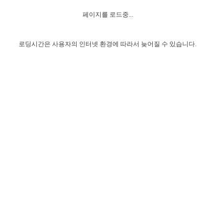
자매 온전하게 하는 훈련
성경중점진리
이른 새벽 마리아처럼
찬송과 누림
▼
이용약관
페이지를 로드중...
아프리카,오세아니아
2024년 전국 봉사자 집회
하나님의 경륜
1년 7차 집회 PSRP 자료실
찬송 앨범
하나님께서 정하신 길
▼
오시는길
전국 봉사자 온전하게 하는 훈련
생명공과
2000년 교회사
로딩시간은 사용자의 인터넷 환경에 따라서 늦어질 수 있습니다.
COPYRIGHT © 2015 BTMK ALL RIGHTS RESERVED
어린이찬송
영상 메시지
서울전시간훈련(FTTS) 수업
진리의 기초
성도들의 간증
악기 연주
목양공과
위트니스 리 영상
교회사 연구
진리의 변호와 확증
찬송 나눔터
이상과 계시
전국 장로 책임형제 훈련
향유를 부은 자매들
영적 생활
활력그룹 실행
전국 전시간 봉사자 훈련
장로 책임형제 진리 연구
복음 창고
성도들의 간증
란 캔거스 형제님 특별영상
전시간 봉사자 진리 연구
찬송 소개
갤러리
신성한 로맨스
다음 세대 연구집
새길 실행
다음 세대, 자료실
독일 연구, 자료실