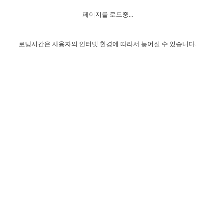
자매 온전하게 하는 훈련
성경중점진리
이른 새벽 마리아처럼
찬송과 누림
▼
이용약관
페이지를 로드중...
아프리카,오세아니아
2024년 전국 봉사자 집회
하나님의 경륜
1년 7차 집회 PSRP 자료실
찬송 앨범
하나님께서 정하신 길
▼
오시는길
전국 봉사자 온전하게 하는 훈련
생명공과
2000년 교회사
로딩시간은 사용자의 인터넷 환경에 따라서 늦어질 수 있습니다.
COPYRIGHT © 2015 BTMK ALL RIGHTS RESERVED
어린이찬송
영상 메시지
서울전시간훈련(FTTS) 수업
진리의 기초
성도들의 간증
악기 연주
목양공과
위트니스 리 영상
교회사 연구
진리의 변호와 확증
찬송 나눔터
이상과 계시
전국 장로 책임형제 훈련
향유를 부은 자매들
영적 생활
활력그룹 실행
전국 전시간 봉사자 훈련
장로 책임형제 진리 연구
복음 창고
성도들의 간증
란 캔거스 형제님 특별영상
전시간 봉사자 진리 연구
찬송 소개
갤러리
신성한 로맨스
다음 세대 연구집
새길 실행
다음 세대, 자료실
독일 연구, 자료실