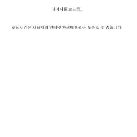
자매 온전하게 하는 훈련
성경중점진리
1년 7차 집회 PSRP 자료실
찬송과 누림
▼
이용약관
페이지를 로드중...
아프리카,오세아니아
2024년 전국 봉사자 집회
하나님의 경륜
이른 새벽 마리아처럼
찬송 앨범
하나님께서 정하신 길
▼
오시는길
전국 봉사자 온전하게 하는 훈련
생명공과
2000년 교회사
로딩시간은 사용자의 인터넷 환경에 따라서 늦어질 수 있습니다.
COPYRIGHT © 2015 BTMK ALL RIGHTS RESERVED
어린이찬송
영상 메시지
서울전시간훈련(FTTS) 수업
진리의 기초
성도들의 간증
악기 연주
목양공과
위트니스 리 영상
교회사 연구
진리의 변호와 확증
찬송 나눔터
이상과 계시
전국 장로 책임형제 훈련
향유를 부은 자매들
영적 생활
활력그룹 실행
전국 전시간 봉사자 훈련
장로 책임형제 진리 연구
복음 창고
성도들의 간증
란 캔거스 형제님 특별영상
전시간 봉사자 진리 연구
찬송 소개
갤러리
신성한 로맨스
다음 세대 연구집
새길 실행
다음 세대, 자료실
독일 연구, 자료실