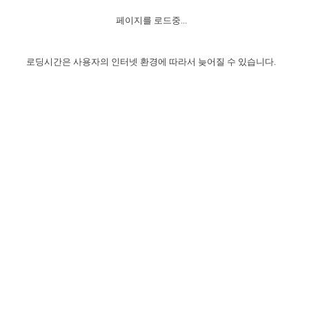
자매 온전하게 하는 훈련
성경중점진리
1년 7차 집회 PSRP 자료실
찬송과 누림
▼
이용약관
페이지를 로드중...
아프리카,오세아니아
2024년 전국 봉사자 집회
하나님의 경륜
이른 새벽 마리아처럼
찬송 앨범
하나님께서 정하신 길
▼
오시는길
전국 봉사자 온전하게 하는 훈련
생명공과
2000년 교회사
로딩시간은 사용자의 인터넷 환경에 따라서 늦어질 수 있습니다.
COPYRIGHT © 2015 BTMK ALL RIGHTS RESERVED
어린이찬송
영상 메시지
서울전시간훈련(FTTS) 수업
진리의 기초
성도들의 간증
악기 연주
목양공과
위트니스 리 영상
교회사 연구
진리의 변호와 확증
찬송 나눔터
이상과 계시
전국 장로 책임형제 훈련
향유를 부은 자매들
영적 생활
활력그룹 실행
전국 전시간 봉사자 훈련
장로 책임형제 진리 연구
복음 창고
성도들의 간증
란 캔거스 형제님 특별영상
전시간 봉사자 진리 연구
찬송 소개
갤러리
신성한 로맨스
다음 세대 연구집
새길 실행
다음 세대, 자료실
독일 연구, 자료실