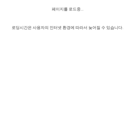
자매 온전하게 하는 훈련
성경중점진리
1년 7차 집회 PSRP 자료실
찬송과 누림
▼
이용약관
페이지를 로드중...
아프리카,오세아니아
2024년 전국 봉사자 집회
하나님의 경륜
이른 새벽 마리아처럼
찬송 앨범
하나님께서 정하신 길
▼
오시는길
전국 봉사자 온전하게 하는 훈련
생명공과
2000년 교회사
로딩시간은 사용자의 인터넷 환경에 따라서 늦어질 수 있습니다.
COPYRIGHT © 2015 BTMK ALL RIGHTS RESERVED
어린이찬송
영상 메시지
서울전시간훈련(FTTS) 수업
진리의 기초
성도들의 간증
악기 연주
목양공과
위트니스 리 영상
교회사 연구
진리의 변호와 확증
찬송 나눔터
이상과 계시
전국 장로 책임형제 훈련
향유를 부은 자매들
영적 생활
활력그룹 실행
전국 전시간 봉사자 훈련
장로 책임형제 진리 연구
복음 창고
성도들의 간증
란 캔거스 형제님 특별영상
전시간 봉사자 진리 연구
찬송 소개
갤러리
신성한 로맨스
다음 세대 연구집
새길 실행
다음 세대, 자료실
독일 연구, 자료실