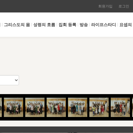
회원가입
로그인
개
그리스도의 몸
성령의 흐름
집회 등록
방송
라이프스타디
요셉의