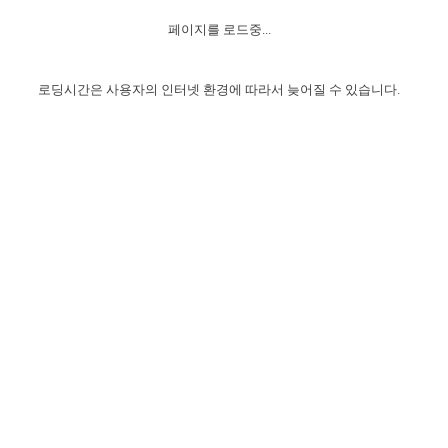
자매 온전하게 하는 훈련
성경중점진리
이른 새벽 마리아처럼
찬송과 누림
▼
이용약관
페이지를 로드중...
아프리카,오세아니아
2024년 전국 봉사자 집회
하나님의 경륜
1년 7차 집회 PSRP 자료실
찬송 앨범
하나님께서 정하신 길
▼
오시는길
전국 봉사자 온전하게 하는 훈련
생명공과
2000년 교회사
로딩시간은 사용자의 인터넷 환경에 따라서 늦어질 수 있습니다.
COPYRIGHT © 2015 BTMK ALL RIGHTS RESERVED
어린이찬송
영상 메시지
서울전시간훈련(FTTS) 수업
진리의 기초
성도들의 간증
악기 연주
목양공과
위트니스 리 영상
교회사 연구
진리의 변호와 확증
찬송 나눔터
이상과 계시
전국 장로 책임형제 훈련
향유를 부은 자매들
영적 생활
활력그룹 실행
전국 전시간 봉사자 훈련
장로 책임형제 진리 연구
복음 창고
성도들의 간증
란 캔거스 형제님 특별영상
전시간 봉사자 진리 연구
찬송 소개
갤러리
신성한 로맨스
다음 세대 연구집
새길 실행
다음 세대, 자료실
독일 연구, 자료실