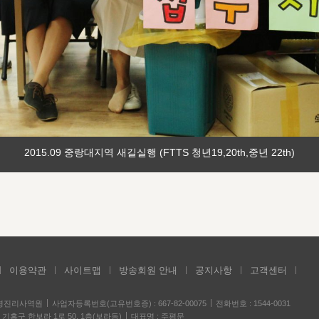
2015.09 중랑대지역 새길실행 (FTTS 청년19,20th,중년 22th)
이용약관
사이트맵
방송회원 안내
공지사항
고객센터
성경진리사역원
사업자등록번호(고유번호증) : 667-82-00075
전화번호 : 1544-0031
기흥구 한보라 1로 50, 1층(보라동)
대표명 : 주평문