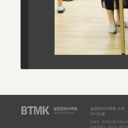
성경진리사역원 소개
오시는길
상호명 : 한국(지방)교회
사업장주소 : 경기도 용인시 