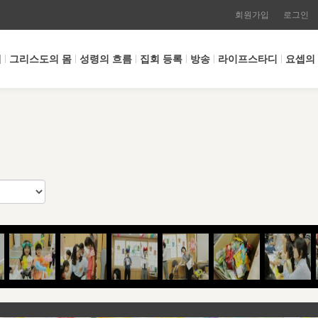
회원가입
로그인
개
그리스도의 몸
성령의 흐름
집회 등록
방송
라이프스타디
요셉의