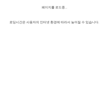
자매 온전하게 하는 훈련
성경중점진리
1년 7차 집회 PSRP 자료실
찬송과 누림
▼
이용약관
페이지를 로드중...
아프리카,오세아니아
2024년 전국 봉사자 집회
하나님의 경륜
이른 새벽 마리아처럼
찬송 앨범
하나님께서 정하신 길
▼
오시는길
전국 봉사자 온전하게 하는 훈련
생명공과
2000년 교회사
로딩시간은 사용자의 인터넷 환경에 따라서 늦어질 수 있습니다.
COPYRIGHT © 2015 BTMK ALL RIGHTS RESERVED
어린이찬송
영상 메시지
서울전시간훈련(FTTS) 수업
진리의 기초
성도들의 간증
악기 연주
목양공과
위트니스 리 영상
교회사 연구
진리의 변호와 확증
찬송 나눔터
이상과 계시
전국 장로 책임형제 훈련
향유를 부은 자매들
영적 생활
활력그룹 실행
전국 전시간 봉사자 훈련
장로 책임형제 진리 연구
복음 창고
성도들의 간증
란 캔거스 형제님 특별영상
전시간 봉사자 진리 연구
찬송 소개
갤러리
신성한 로맨스
다음 세대 연구집
새길 실행
다음 세대, 자료실
독일 연구, 자료실