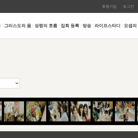
회원가입
로그인
개
그리스도의 몸
성령의 흐름
집회 등록
방송
라이프스타디
요셉의