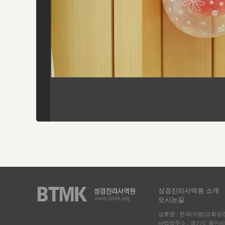
성경진리사역원 소개
오시는길
상호명 : 한국(지방)교회
사업장주소 : 경기도 용인시 