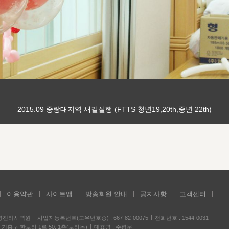
2015.09 중랑대지역 새길실행 (FTTS 청년19,20th,중년 22th)
이용약관
사이트맵
방송회원 안내
공지사항
고객센터
성경진리사역원
사업자등록번호(고유번호증) : 667-82-00075
전화번호 : 1544-0031
기흥구 한보라 1로 50, 1층(보라동)
대표명 : 주평문