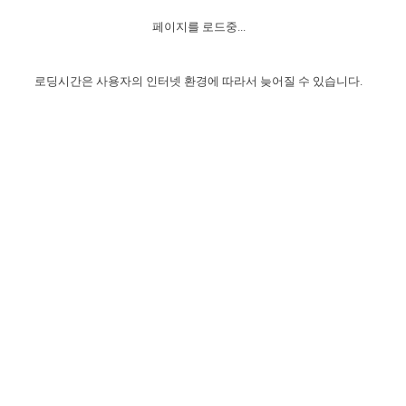
자매 온전하게 하는 훈련
성경중점진리
이른 새벽 마리아처럼
찬송과 누림
▼
이용약관
페이지를 로드중...
아프리카,오세아니아
2024년 전국 봉사자 집회
하나님의 경륜
1년 7차 집회 PSRP 자료실
찬송 앨범
하나님께서 정하신 길
▼
오시는길
전국 봉사자 온전하게 하는 훈련
생명공과
2000년 교회사
로딩시간은 사용자의 인터넷 환경에 따라서 늦어질 수 있습니다.
COPYRIGHT © 2015 BTMK ALL RIGHTS RESERVED
어린이찬송
영상 메시지
서울전시간훈련(FTTS) 수업
진리의 기초
성도들의 간증
악기 연주
목양공과
위트니스 리 영상
교회사 연구
진리의 변호와 확증
찬송 나눔터
이상과 계시
전국 장로 책임형제 훈련
향유를 부은 자매들
영적 생활
활력그룹 실행
전국 전시간 봉사자 훈련
장로 책임형제 진리 연구
복음 창고
성도들의 간증
란 캔거스 형제님 특별영상
전시간 봉사자 진리 연구
찬송 소개
갤러리
신성한 로맨스
다음 세대 연구집
새길 실행
다음 세대, 자료실
독일 연구, 자료실