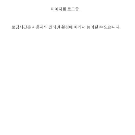
자매 온전하게 하는 훈련
성경중점진리
1년 7차 집회 PSRP 자료실
찬송과 누림
▼
이용약관
페이지를 로드중...
아프리카,오세아니아
2024년 전국 봉사자 집회
하나님의 경륜
이른 새벽 마리아처럼
찬송 앨범
하나님께서 정하신 길
▼
오시는길
전국 봉사자 온전하게 하는 훈련
생명공과
2000년 교회사
로딩시간은 사용자의 인터넷 환경에 따라서 늦어질 수 있습니다.
COPYRIGHT © 2015 BTMK ALL RIGHTS RESERVED
어린이찬송
영상 메시지
서울전시간훈련(FTTS) 수업
진리의 기초
성도들의 간증
악기 연주
목양공과
위트니스 리 영상
교회사 연구
진리의 변호와 확증
찬송 나눔터
이상과 계시
전국 장로 책임형제 훈련
향유를 부은 자매들
영적 생활
활력그룹 실행
전국 전시간 봉사자 훈련
장로 책임형제 진리 연구
복음 창고
성도들의 간증
란 캔거스 형제님 특별영상
전시간 봉사자 진리 연구
찬송 소개
갤러리
신성한 로맨스
다음 세대 연구집
새길 실행
다음 세대, 자료실
독일 연구, 자료실