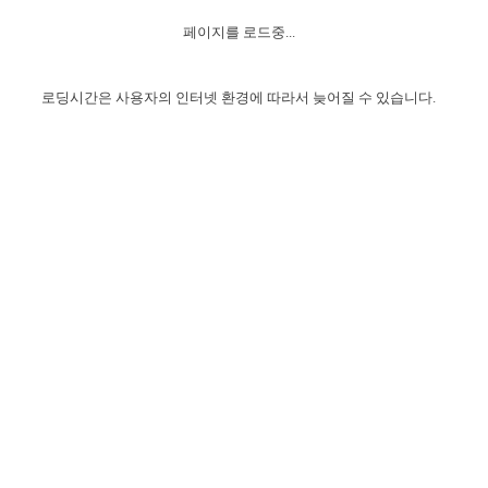
자매 온전하게 하는 훈련
성경중점진리
이른 새벽 마리아처럼
찬송과 누림
▼
이용약관
페이지를 로드중...
아프리카,오세아니아
2024년 전국 봉사자 집회
하나님의 경륜
1년 7차 집회 PSRP 자료실
찬송 앨범
하나님께서 정하신 길
▼
오시는길
전국 봉사자 온전하게 하는 훈련
생명공과
2000년 교회사
로딩시간은 사용자의 인터넷 환경에 따라서 늦어질 수 있습니다.
COPYRIGHT © 2015 BTMK ALL RIGHTS RESERVED
어린이찬송
영상 메시지
서울전시간훈련(FTTS) 수업
진리의 기초
성도들의 간증
악기 연주
목양공과
위트니스 리 영상
교회사 연구
진리의 변호와 확증
찬송 나눔터
이상과 계시
전국 장로 책임형제 훈련
향유를 부은 자매들
영적 생활
활력그룹 실행
전국 전시간 봉사자 훈련
장로 책임형제 진리 연구
복음 창고
성도들의 간증
란 캔거스 형제님 특별영상
전시간 봉사자 진리 연구
찬송 소개
갤러리
신성한 로맨스
다음 세대 연구집
새길 실행
다음 세대, 자료실
독일 연구, 자료실