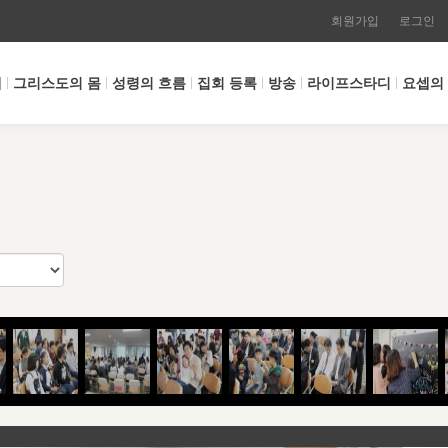
회원가입
로그인
개
그리스도의 몸
성령의 흐름
집회 등록
방송
라이프스타디
요셉의