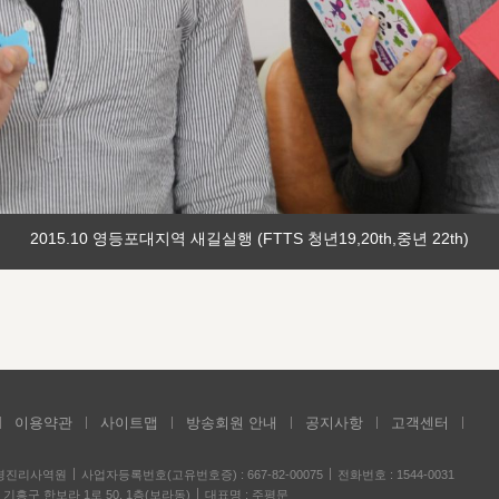
2015.10 영등포대지역 새길실행 (FTTS 청년19,20th,중년 22th)
이용약관
사이트맵
방송회원 안내
공지사항
고객센터
성경진리사역원
사업자등록번호(고유번호증) : 667-82-00075
전화번호 : 1544-0031
기흥구 한보라 1로 50, 1층(보라동)
대표명 : 주평문