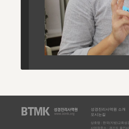
성경진리사역원 소개
오시는길
상호명 : 한국(지방)교회
사업장주소 : 경기도 용인시 