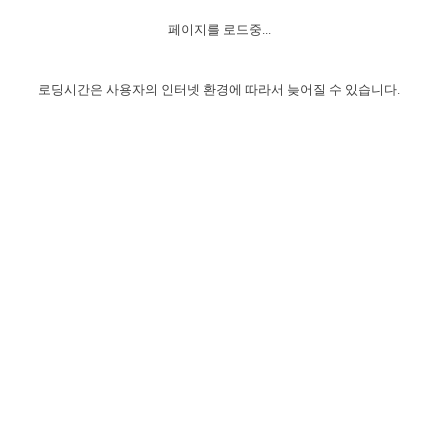
자매 온전하게 하는 훈련
성경중점진리
이른 새벽 마리아처럼
찬송과 누림
▼
이용약관
페이지를 로드중...
아프리카,오세아니아
2024년 전국 봉사자 집회
하나님의 경륜
1년 7차 집회 PSRP 자료실
찬송 앨범
하나님께서 정하신 길
▼
오시는길
전국 봉사자 온전하게 하는 훈련
생명공과
2000년 교회사
로딩시간은 사용자의 인터넷 환경에 따라서 늦어질 수 있습니다.
COPYRIGHT © 2015 BTMK ALL RIGHTS RESERVED
어린이찬송
영상 메시지
서울전시간훈련(FTTS) 수업
진리의 기초
성도들의 간증
악기 연주
목양공과
위트니스 리 영상
교회사 연구
진리의 변호와 확증
찬송 나눔터
이상과 계시
전국 장로 책임형제 훈련
향유를 부은 자매들
영적 생활
활력그룹 실행
전국 전시간 봉사자 훈련
장로 책임형제 진리 연구
복음 창고
성도들의 간증
란 캔거스 형제님 특별영상
전시간 봉사자 진리 연구
찬송 소개
갤러리
신성한 로맨스
다음 세대 연구집
새길 실행
다음 세대, 자료실
독일 연구, 자료실