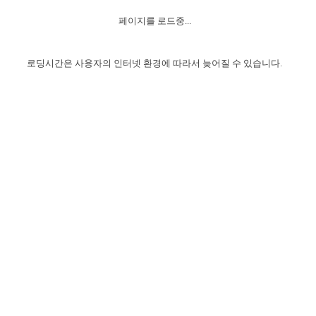
자매 온전하게 하는 훈련
성경중점진리
이른 새벽 마리아처럼
찬송과 누림
▼
이용약관
페이지를 로드중...
아프리카,오세아니아
2024년 전국 봉사자 집회
하나님의 경륜
1년 7차 집회 PSRP 자료실
찬송 앨범
하나님께서 정하신 길
▼
오시는길
전국 봉사자 온전하게 하는 훈련
생명공과
2000년 교회사
로딩시간은 사용자의 인터넷 환경에 따라서 늦어질 수 있습니다.
COPYRIGHT © 2015 BTMK ALL RIGHTS RESERVED
어린이찬송
영상 메시지
서울전시간훈련(FTTS) 수업
진리의 기초
성도들의 간증
악기 연주
목양공과
위트니스 리 영상
교회사 연구
진리의 변호와 확증
찬송 나눔터
이상과 계시
전국 장로 책임형제 훈련
향유를 부은 자매들
영적 생활
활력그룹 실행
전국 전시간 봉사자 훈련
장로 책임형제 진리 연구
복음 창고
성도들의 간증
란 캔거스 형제님 특별영상
전시간 봉사자 진리 연구
찬송 소개
갤러리
신성한 로맨스
다음 세대 연구집
새길 실행
다음 세대, 자료실
독일 연구, 자료실