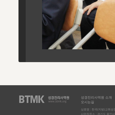
성경진리사역원 소개
오시는길
상호명 : 한국(지방)교회
사업장주소 : 경기도 용인시 