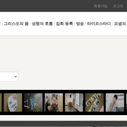
회원가입
로그인
개
그리스도의 몸
성령의 흐름
집회 등록
방송
라이프스타디
요셉의