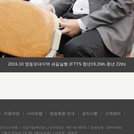
2015.10 영등포대지역 새길실행 (FTTS 청년19,20th,중년 22th)
이용약관
사이트맵
방송회원 안내
공지사항
고객센터
성경진리사역원
사업자등록번호(고유번호증) : 667-82-00075
전화번호 : 1544-0031
기흥구 한보라 1로 50, 1층(보라동)
대표명 : 주평문