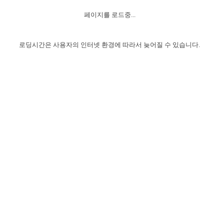
자매 온전하게 하는 훈련
성경중점진리
1년 7차 집회 PSRP 자료실
찬송과 누림
▼
이용약관
페이지를 로드중...
아프리카,오세아니아
2024년 전국 봉사자 집회
하나님의 경륜
이른 새벽 마리아처럼
찬송 앨범
하나님께서 정하신 길
▼
오시는길
전국 봉사자 온전하게 하는 훈련
생명공과
2000년 교회사
로딩시간은 사용자의 인터넷 환경에 따라서 늦어질 수 있습니다.
COPYRIGHT © 2015 BTMK ALL RIGHTS RESERVED
어린이찬송
영상 메시지
서울전시간훈련(FTTS) 수업
진리의 기초
성도들의 간증
악기 연주
목양공과
위트니스 리 영상
교회사 연구
진리의 변호와 확증
찬송 나눔터
이상과 계시
전국 장로 책임형제 훈련
향유를 부은 자매들
영적 생활
활력그룹 실행
전국 전시간 봉사자 훈련
장로 책임형제 진리 연구
복음 창고
성도들의 간증
란 캔거스 형제님 특별영상
전시간 봉사자 진리 연구
찬송 소개
갤러리
신성한 로맨스
다음 세대 연구집
새길 실행
다음 세대, 자료실
독일 연구, 자료실