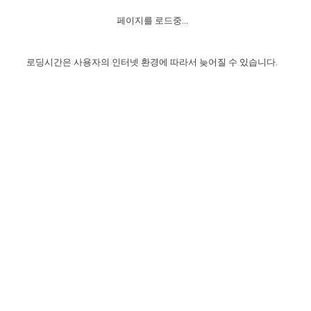
자매 온전하게 하는 훈련
성경중점진리
1년 7차 집회 PSRP 자료실
찬송과 누림
▼
이용약관
페이지를 로드중...
아프리카,오세아니아
2024년 전국 봉사자 집회
하나님의 경륜
이른 새벽 마리아처럼
찬송 앨범
하나님께서 정하신 길
▼
오시는길
전국 봉사자 온전하게 하는 훈련
생명공과
2000년 교회사
로딩시간은 사용자의 인터넷 환경에 따라서 늦어질 수 있습니다.
COPYRIGHT © 2015 BTMK ALL RIGHTS RESERVED
어린이찬송
영상 메시지
서울전시간훈련(FTTS) 수업
진리의 기초
성도들의 간증
악기 연주
목양공과
위트니스 리 영상
교회사 연구
진리의 변호와 확증
찬송 나눔터
이상과 계시
전국 장로 책임형제 훈련
향유를 부은 자매들
영적 생활
활력그룹 실행
전국 전시간 봉사자 훈련
장로 책임형제 진리 연구
복음 창고
성도들의 간증
란 캔거스 형제님 특별영상
전시간 봉사자 진리 연구
찬송 소개
갤러리
신성한 로맨스
다음 세대 연구집
새길 실행
다음 세대, 자료실
독일 연구, 자료실