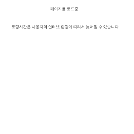
자매 온전하게 하는 훈련
성경중점진리
이른 새벽 마리아처럼
찬송과 누림
▼
이용약관
페이지를 로드중...
아프리카,오세아니아
2024년 전국 봉사자 집회
하나님의 경륜
1년 7차 집회 PSRP 자료실
찬송 앨범
하나님께서 정하신 길
▼
오시는길
전국 봉사자 온전하게 하는 훈련
생명공과
2000년 교회사
로딩시간은 사용자의 인터넷 환경에 따라서 늦어질 수 있습니다.
COPYRIGHT © 2015 BTMK ALL RIGHTS RESERVED
어린이찬송
영상 메시지
서울전시간훈련(FTTS) 수업
진리의 기초
성도들의 간증
악기 연주
목양공과
위트니스 리 영상
교회사 연구
진리의 변호와 확증
찬송 나눔터
이상과 계시
전국 장로 책임형제 훈련
향유를 부은 자매들
영적 생활
활력그룹 실행
전국 전시간 봉사자 훈련
장로 책임형제 진리 연구
복음 창고
성도들의 간증
란 캔거스 형제님 특별영상
전시간 봉사자 진리 연구
찬송 소개
갤러리
신성한 로맨스
다음 세대 연구집
새길 실행
다음 세대, 자료실
독일 연구, 자료실