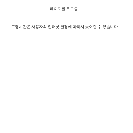
자매 온전하게 하는 훈련
성경중점진리
이른 새벽 마리아처럼
찬송과 누림
▼
이용약관
페이지를 로드중...
아프리카,오세아니아
2024년 전국 봉사자 집회
하나님의 경륜
1년 7차 집회 PSRP 자료실
찬송 앨범
하나님께서 정하신 길
▼
오시는길
전국 봉사자 온전하게 하는 훈련
생명공과
2000년 교회사
로딩시간은 사용자의 인터넷 환경에 따라서 늦어질 수 있습니다.
COPYRIGHT © 2015 BTMK ALL RIGHTS RESERVED
어린이찬송
영상 메시지
서울전시간훈련(FTTS) 수업
진리의 기초
성도들의 간증
악기 연주
목양공과
위트니스 리 영상
교회사 연구
진리의 변호와 확증
찬송 나눔터
이상과 계시
전국 장로 책임형제 훈련
향유를 부은 자매들
영적 생활
활력그룹 실행
전국 전시간 봉사자 훈련
장로 책임형제 진리 연구
복음 창고
성도들의 간증
란 캔거스 형제님 특별영상
전시간 봉사자 진리 연구
찬송 소개
갤러리
신성한 로맨스
다음 세대 연구집
새길 실행
다음 세대, 자료실
독일 연구, 자료실