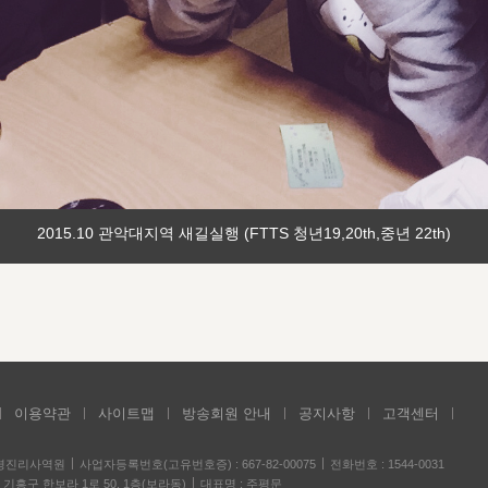
2015.10 관악대지역 새길실행 (FTTS 청년19,20th,중년 22th)
이용약관
사이트맵
방송회원 안내
공지사항
고객센터
성경진리사역원
사업자등록번호(고유번호증) : 667-82-00075
전화번호 : 1544-0031
기흥구 한보라 1로 50, 1층(보라동)
대표명 : 주평문