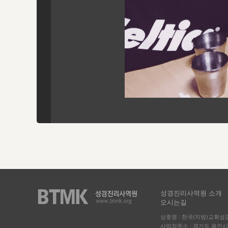
성경진리사역원 소개
오시는길
상호명 : 한국(지방)교회
사업장주소 : 경기도 용인시 