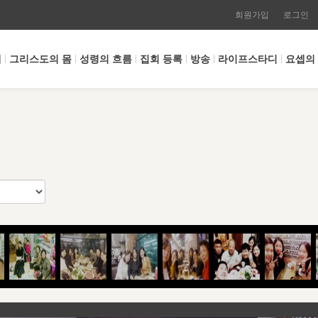
회원가입
로그인
개
그리스도의 몸
성령의 흐름
집회 등록
방송
라이프스타디
요셉의