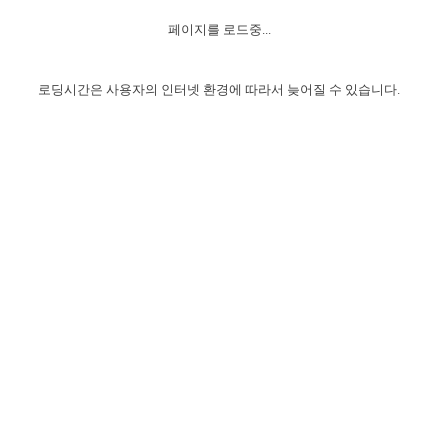
자매 온전하게 하는 훈련
성경중점진리
이른 새벽 마리아처럼
찬송과 누림
▼
이용약관
페이지를 로드중...
아프리카,오세아니아
2024년 전국 봉사자 집회
하나님의 경륜
1년 7차 집회 PSRP 자료실
찬송 앨범
하나님께서 정하신 길
▼
오시는길
전국 봉사자 온전하게 하는 훈련
생명공과
2000년 교회사
로딩시간은 사용자의 인터넷 환경에 따라서 늦어질 수 있습니다.
COPYRIGHT © 2015 BTMK ALL RIGHTS RESERVED
어린이찬송
영상 메시지
서울전시간훈련(FTTS) 수업
진리의 기초
성도들의 간증
악기 연주
목양공과
위트니스 리 영상
교회사 연구
진리의 변호와 확증
찬송 나눔터
이상과 계시
전국 장로 책임형제 훈련
향유를 부은 자매들
영적 생활
활력그룹 실행
전국 전시간 봉사자 훈련
장로 책임형제 진리 연구
복음 창고
성도들의 간증
란 캔거스 형제님 특별영상
전시간 봉사자 진리 연구
찬송 소개
갤러리
신성한 로맨스
다음 세대 연구집
새길 실행
다음 세대, 자료실
독일 연구, 자료실