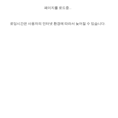
자매 온전하게 하는 훈련
성경중점진리
이른 새벽 마리아처럼
찬송과 누림
▼
이용약관
페이지를 로드중...
아프리카,오세아니아
2024년 전국 봉사자 집회
하나님의 경륜
1년 7차 집회 PSRP 자료실
찬송 앨범
하나님께서 정하신 길
▼
오시는길
전국 봉사자 온전하게 하는 훈련
생명공과
2000년 교회사
로딩시간은 사용자의 인터넷 환경에 따라서 늦어질 수 있습니다.
COPYRIGHT © 2015 BTMK ALL RIGHTS RESERVED
어린이찬송
영상 메시지
서울전시간훈련(FTTS) 수업
진리의 기초
성도들의 간증
악기 연주
목양공과
위트니스 리 영상
교회사 연구
진리의 변호와 확증
찬송 나눔터
이상과 계시
전국 장로 책임형제 훈련
향유를 부은 자매들
영적 생활
활력그룹 실행
전국 전시간 봉사자 훈련
장로 책임형제 진리 연구
복음 창고
성도들의 간증
란 캔거스 형제님 특별영상
전시간 봉사자 진리 연구
찬송 소개
갤러리
신성한 로맨스
다음 세대 연구집
새길 실행
다음 세대, 자료실
독일 연구, 자료실