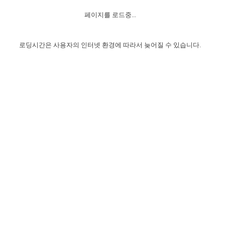
자매 온전하게 하는 훈련
성경중점진리
1년 7차 집회 PSRP 자료실
찬송과 누림
▼
이용약관
페이지를 로드중...
아프리카,오세아니아
2024년 전국 봉사자 집회
하나님의 경륜
이른 새벽 마리아처럼
찬송 앨범
하나님께서 정하신 길
▼
오시는길
전국 봉사자 온전하게 하는 훈련
생명공과
2000년 교회사
로딩시간은 사용자의 인터넷 환경에 따라서 늦어질 수 있습니다.
COPYRIGHT © 2015 BTMK ALL RIGHTS RESERVED
어린이찬송
영상 메시지
서울전시간훈련(FTTS) 수업
진리의 기초
성도들의 간증
악기 연주
목양공과
위트니스 리 영상
교회사 연구
진리의 변호와 확증
찬송 나눔터
이상과 계시
전국 장로 책임형제 훈련
향유를 부은 자매들
영적 생활
활력그룹 실행
전국 전시간 봉사자 훈련
장로 책임형제 진리 연구
복음 창고
성도들의 간증
란 캔거스 형제님 특별영상
전시간 봉사자 진리 연구
찬송 소개
갤러리
신성한 로맨스
다음 세대 연구집
새길 실행
다음 세대, 자료실
독일 연구, 자료실