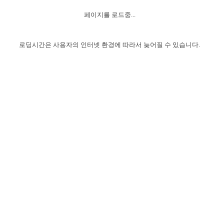
자매 온전하게 하는 훈련
성경중점진리
이른 새벽 마리아처럼
찬송과 누림
▼
이용약관
페이지를 로드중...
아프리카,오세아니아
2024년 전국 봉사자 집회
하나님의 경륜
1년 7차 집회 PSRP 자료실
찬송 앨범
하나님께서 정하신 길
▼
오시는길
전국 봉사자 온전하게 하는 훈련
생명공과
2000년 교회사
로딩시간은 사용자의 인터넷 환경에 따라서 늦어질 수 있습니다.
COPYRIGHT © 2015 BTMK ALL RIGHTS RESERVED
어린이찬송
영상 메시지
서울전시간훈련(FTTS) 수업
진리의 기초
성도들의 간증
악기 연주
목양공과
위트니스 리 영상
교회사 연구
진리의 변호와 확증
찬송 나눔터
이상과 계시
전국 장로 책임형제 훈련
향유를 부은 자매들
영적 생활
활력그룹 실행
전국 전시간 봉사자 훈련
장로 책임형제 진리 연구
복음 창고
성도들의 간증
란 캔거스 형제님 특별영상
전시간 봉사자 진리 연구
찬송 소개
갤러리
신성한 로맨스
다음 세대 연구집
새길 실행
다음 세대, 자료실
독일 연구, 자료실