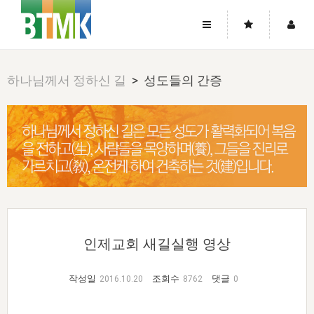
사이트맵
좌우로 스크롤하시면 더 많은 메뉴를 보실 수 있습니다.
하나님께서 정하신 길
> 성도들의 간증
소개
로그인
▼
주님의 회복
그리스도의 몸
회원가입
▼
워치만 니와 위트니스 리
사역
성령의 흐름
▼
소개
그리스도의 몸
성령의 흐름
고객센터
▼
한국에서의 주님의 회복의 역사
일
한국
집회 안내
▼
공지사항
우리의 신앙
교회
북한
방송
▼
진리토론
자주묻는질문
외부의 평가
아시아
전국 전성도 온전하게 하는 훈련
라이프스타디
▼
인제교회 새길실행 영상
사랑나눔
1:1문의
성경진리사역원
유럽
2026년 제임스 리 특별교통
방송
요셉의 창고
▼
자료실
이벤트
작성일
조회수
댓글
2016.10.20
8762
0
북미
전국 특별집회
읽기
두란노 학원
그리스도의 편지
▼
확증과 비평
방송회원 기부안내
중남미