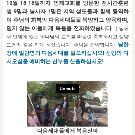
자매 온전하게 하는 훈련
10월 18-16일까지 인제교회를 방문한 전시간훈련
성경중점진리
1년 7차 집회 PSRP 자료실
찬송과 누림
▼
이용약관
생 9명과 봉사자 1명은 지역 성도들과 함께 동역하
아프리카,오세아니아
2024년 전국 봉사자 집회
하나님의 경륜
이른 새벽 마리아처럼
찬송 앨범
하나님께서 정하신 길
▼
여 주님의 회복의 다음세대들을 목양하고 양육하며,
오시는길
전국 봉사자 온전하게 하는 훈련
생명공과
2000년 교회사
COPYRIGHT © 2015 BTMK ALL RIGHTS RESERVED
믿지 않는 이들에게 복음을 전파하였습니다
어린이찬송
. 주님께
영상 메시지
서 인제에 있는 하나님의 교회를 마음껏 축복하시고 생양
서울전시간훈련(FTTS) 수업
진리의 기초
성도들의 간증
악기 연주
목양공과
남한
교건의 길을 가게 하셨습니다! 주님을 찬양합니다!
위트니스 리 영상
교회사 연구
진리의 변호와 확증
찬송 나눔터
땅에 일만명의 다음세대를 일으키십시오! 신랑의 다
이상과 계시
시오심을 예비하는 신부를 산출하십시오!
전국 장로 책임형제 훈련
향유를 부은 자매들
영적 생활
활력그룹 실행
전국 전시간 봉사자 훈련
장로 책임형제 진리 연구
복음 창고
성도들의 간증
란 캔거스 형제님 특별영상
전시간 봉사자 진리 연구
찬송 소개
갤러리
신성한 로맨스
다음 세대 연구집
새길 실행
다음 세대, 자료실
독일 연구, 자료실
「다음세대들에게 복음전파」