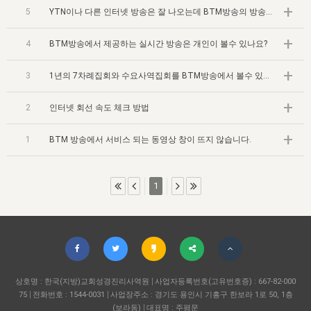
자매 온전하게 하는 훈련
성경중점진리
1년 7차 집회 PSRP 자료실
찬송과 누림
▼
+
5
YTN이나 다른 인터넷 방송은 잘 나오는데 BTM방송의 방송만 나오지 않습니다.
이용약관
아프리카,오세아니아
2024년 전국 봉사자 집회
하나님의 경륜
이른 새벽 마리아처럼
찬송 앨범
하나님께서 정하신 길
▼
+
4
BTM방송에서 제공하는 실시간 방송은 개인이 볼수 있나요?
오시는길
전국 봉사자 온전하게 하는 훈련
생명공과
2000년 교회사
COPYRIGHT © 2015 BTMK ALL RIGHTS RESERVED
어린이찬송
영상 메시지
+
3
1년의 7차례집회와 수요사역집회를 BTM방송에서 볼수 있나요?
서울전시간훈련(FTTS) 수업
진리의 기초
성도들의 간증
악기 연주
목양공과
+
2
인터넷 회선 속도 체크 방법
위트니스 리 영상
교회사 연구
진리의 변호와 확증
찬송 나눔터
이상과 계시
+
1
BTM 방송에서 서비스 되는 동영상 창이 뜨지 않습니다.
전국 장로 책임형제 훈련
향유를 부은 자매들
영적 생활
활력그룹 실행
전국 전시간 봉사자 훈련
장로 책임형제 진리 연구
복음 창고
성도들의 간증
1
란 캔거스 형제님 특별영상
전시간 봉사자 진리 연구
찬송 소개
갤러리
신성한 로맨스
다음 세대 연구집
새길 실행
다음 세대, 자료실
상호명 : 한국(지방)교회성경진리사역원
사업자등록번호(고유번호증) : 667-82-000
독일 연구, 자료실
75
전화번호 : 1544-0031
사업장주소 : 경기도 용인시 기흥구 한보라 1로 50, 1층
(보라동)
대표명 : 주평문