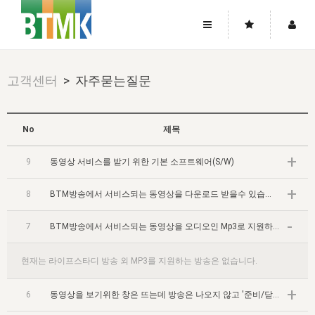
사이트맵
좌우로 스크롤하시면 더 많은 메뉴를 보실 수 있습니다.
고객센터
> 자주묻는질문
소개
로그인
▼
주님의 회복
그리스도의 몸
회원가입
▼
No
제목
워치만 니와 위트니스 리
사역
성령의 흐름
▼
소개
그리스도의 몸
성령의 흐름
+
9
동영상 서비스를 받기 위한 기본 소프트웨어(S/W)
고객센터
▼
한국에서의 주님의 회복의 역사
일
한국
집회 안내
▼
+
8
공지사항
BTM방송에서 서비스되는 동영상을 다운로드 받을수 있습니까?
우리의 신앙
교회
북한
방송
▼
진리토론
-
자주묻는질문
7
BTM방송에서 서비스되는 동영상을 오디오인 Mp3로 지원하나요?
외부의 평가
아시아
전국 전성도 온전하게 하는 훈련
라이프스타디
▼
사랑나눔
1:1문의
성경진리사역원
유럽
현재는 라이프스타디 방송 외 MP3를 지원하는 방송은 없습니다.
2026년 제임스 리 특별교통
방송
요셉의 창고
▼
자료실
이벤트
북미
전국 특별집회
+
읽기
두란노 학원
그리스도의 편지
▼
6
동영상을 보기위한 창은 뜨는데 방송은 나오지 않고 '준비/닫기' 라고만 나옵니다.
확증과 비평
방송회원 기부안내
중남미