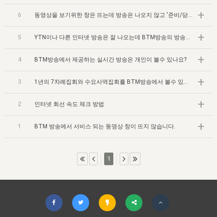
자매 온전하게 하는 훈련
성경중점진리
1년 7차 집회 PSRP 자료실
찬송과 누림
▼
+
이용약관
6
동영상을 보기위한 창은 뜨는데 방송은 나오지 않고 '준비/닫기' 라고만 나옵니다.
아프리카,오세아니아
2024년 전국 봉사자 집회
하나님의 경륜
이른 새벽 마리아처럼
찬송 앨범
하나님께서 정하신 길
▼
오시는길
+
5
YTN이나 다른 인터넷 방송은 잘 나오는데 BTM방송의 방송만 나오지 않습니다.
전국 봉사자 온전하게 하는 훈련
생명공과
2000년 교회사
COPYRIGHT © 2015 BTMK ALL RIGHTS RESERVED
어린이찬송
영상 메시지
+
서울전시간훈련(FTTS) 수업
4
BTM방송에서 제공하는 실시간 방송은 개인이 볼수 있나요?
진리의 기초
성도들의 간증
악기 연주
목양공과
+
위트니스 리 영상
교회사 연구
진리의 변호와 확증
3
1년의 7차례집회와 수요사역집회를 BTM방송에서 볼수 있나요?
찬송 나눔터
이상과 계시
전국 장로 책임형제 훈련
향유를 부은 자매들
+
영적 생활
활력그룹 실행
2
인터넷 회선 속도 체크 방법
전국 전시간 봉사자 훈련
장로 책임형제 진리 연구
복음 창고
성도들의 간증
+
1
BTM 방송에서 서비스 되는 동영상 창이 뜨지 않습니다.
란 캔거스 형제님 특별영상
전시간 봉사자 진리 연구
찬송 소개
갤러리
신성한 로맨스
1
다음 세대 연구집
새길 실행
다음 세대, 자료실
독일 연구, 자료실