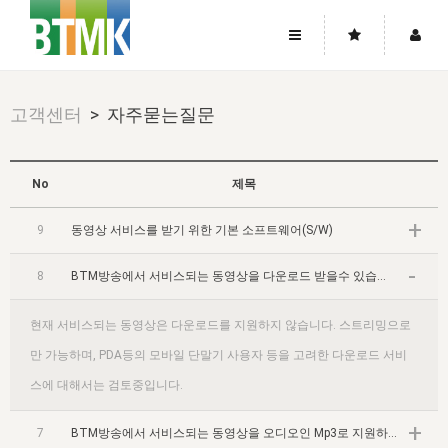
사이트맵
좌우로 스크롤하시면 더 많은 메뉴를 보실 수 있습니다.
고객센터
> 자주묻는질문
소개
로그인
▼
주님의 회복
그리스도의 몸
회원가입
▼
No
제목
워치만 니와 위트니스 리
사역
성령의 흐름
▼
소개
그리스도의 몸
성령의 흐름
+
9
동영상 서비스를 받기 위한 기본 소프트웨어(S/W)
고객센터
▼
한국에서의 주님의 회복의 역사
일
한국
집회 안내
▼
-
8
공지사항
BTM방송에서 서비스되는 동영상을 다운로드 받을수 있습니까?
우리의 신앙
교회
북한
방송
▼
진리토론
자주묻는질문
외부의 평가
현재 서비스되는 동영상은 다운로드를 지원하지 않습니다. 스트리밍으로
아시아
전국 전성도 온전하게 하는 훈련
라이프스타디
▼
사랑나눔
만 가능하며, PDA등의 모바일 단말기 사용자 등을 고려한 다운로드 서비
1:1문의
성경진리사역원
유럽
2026년 제임스 리 특별교통
방송
요셉의 창고
▼
스에 대해서는 검토중입니다.
자료실
이벤트
북미
전국 특별집회
읽기
두란노 학원
그리스도의 편지
▼
+
확증과 비평
7
BTM방송에서 서비스되는 동영상을 오디오인 Mp3로 지원하나요?
방송회원 기부안내
중남미