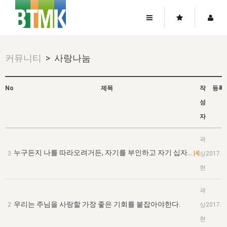
사이트맵
좌우로 스크롤하시면 더 많은 메뉴를 보실 수 있습니다.
커뮤니티
> 사랑나눔
소개
로그인
▼
주님의 회복
그리스도의 몸
회원가입
▼
No
제목
작
등록
성
워치만 니와 위트니스 리
사역
성령의 흐름
▼
소개
그리스도의 몸
성령의 흐름
자
고객센터
▼
한국에서의 주님의 회복의 역사
일
한국
집회 안내
▼
곽
공지사항
우리의 신앙
교회
북한
방송
▼
누구든지 나를 따라오려거든, 자기를 부인하고 자기 십자…
3
[4]
상
2017.0
진리토론
자주묻는질문
외부의 평가
아시아
전국 전성도 온전하게 하는 훈련
현
라이프스타디
▼
사랑나눔
1:1문의
성경진리사역원
유럽
2026년 제임스 리 특별교통
방송
요셉의 창고
▼
곽
자료실
이벤트
우리는 주님을 사랑할 가장 좋은 기회를 붙잡아야한다.
2
상
2017.0
북미
전국 특별집회
읽기
두란노 학원
그리스도의 편지
▼
확증과 비평
현
방송회원 기부안내
중남미