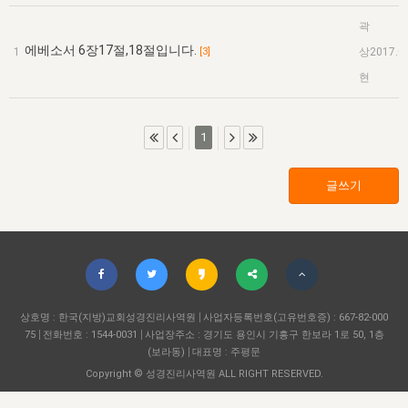
자매 온전하게 하는 훈련
성경중점진리
이른 새벽 마리아처럼
찬송과 누림
▼
이용약관
곽
아프리카,오세아니아
2024년 전국 봉사자 집회
하나님의 경륜
1년 7차 집회 PSRP 자료실
찬송 앨범
하나님께서 정하신 길
▼
에베소서 6장17절,18절입니다.
1
[3]
상
2017.0
오시는길
전국 봉사자 온전하게 하는 훈련
현
생명공과
2000년 교회사
COPYRIGHT © 2015 BTMK ALL RIGHTS RESERVED
어린이찬송
영상 메시지
서울전시간훈련(FTTS) 수업
진리의 기초
성도들의 간증
악기 연주
목양공과
1
위트니스 리 영상
교회사 연구
진리의 변호와 확증
찬송 나눔터
이상과 계시
전국 장로 책임형제 훈련
글쓰기
향유를 부은 자매들
영적 생활
활력그룹 실행
전국 전시간 봉사자 훈련
장로 책임형제 진리 연구
복음 창고
성도들의 간증
란 캔거스 형제님 특별영상
전시간 봉사자 진리 연구
찬송 소개
갤러리
신성한 로맨스
다음 세대 연구집
새길 실행
상호명 : 한국(지방)교회성경진리사역원
사업자등록번호(고유번호증) : 667-82-000
75
전화번호 : 1544-0031
사업장주소 : 경기도 용인시 기흥구 한보라 1로 50, 1층
다음 세대, 자료실
(보라동)
대표명 : 주평문
독일 연구, 자료실
Copyright © 성경진리사역원 ALL RIGHT RESERVED.