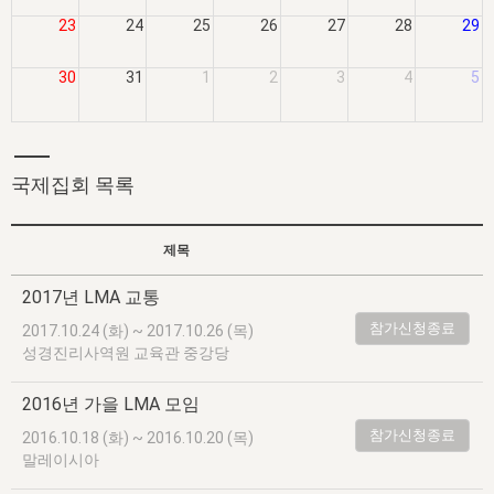
자매 온전하게 하는 훈련
성경중점진리
1년 7차 집회 PSRP 자료실
찬송과 누림
▼
23
24
25
26
27
28
29
이용약관
아프리카,오세아니아
2024년 전국 봉사자 집회
하나님의 경륜
이른 새벽 마리아처럼
찬송 앨범
하나님께서 정하신 길
▼
오시는길
30
31
1
2
3
4
5
전국 봉사자 온전하게 하는 훈련
생명공과
2000년 교회사
COPYRIGHT © 2015 BTMK ALL RIGHTS RESERVED
어린이찬송
영상 메시지
서울전시간훈련(FTTS) 수업
진리의 기초
성도들의 간증
악기 연주
목양공과
위트니스 리 영상
국제집회 목록
교회사 연구
진리의 변호와 확증
찬송 나눔터
이상과 계시
전국 장로 책임형제 훈련
향유를 부은 자매들
영적 생활
활력그룹 실행
제목
전국 전시간 봉사자 훈련
장로 책임형제 진리 연구
복음 창고
성도들의 간증
2017년 LMA 교통
란 캔거스 형제님 특별영상
전시간 봉사자 진리 연구
찬송 소개
갤러리
참가신청종료
2017.10.24 (화) ~ 2017.10.26 (목)
성경진리사역원 교육관 중강당
신성한 로맨스
다음 세대 연구집
새길 실행
2016년 가을 LMA 모임
다음 세대, 자료실
참가신청종료
2016.10.18 (화) ~ 2016.10.20 (목)
독일 연구, 자료실
말레이시아