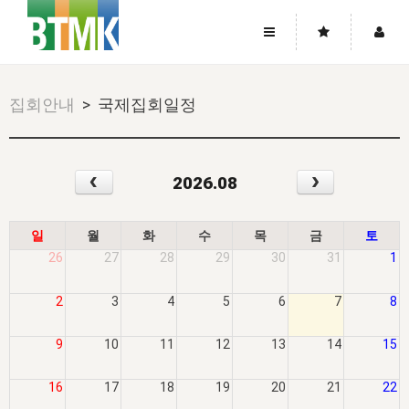
사이트맵
좌우로 스크롤하시면 더 많은 메뉴를 보실 수 있습니다.
집회안내
> 국제집회일정
소개
로그인
▼
주님의 회복
그리스도의 몸
회원가입
▼
‹
›
2026.08
워치만 니와 위트니스 리
사역
성령의 흐름
▼
소개
그리스도의 몸
성령의 흐름
고객센터
▼
한국에서의 주님의 회복의 역사
일
한국
집회 안내
▼
일
월
화
수
목
금
토
공지사항
26
27
28
29
30
31
1
우리의 신앙
교회
북한
방송
▼
진리토론
자주묻는질문
외부의 평가
아시아
2
3
4
5
6
7
8
전국 전성도 온전하게 하는 훈련
라이프스타디
▼
사랑나눔
1:1문의
성경진리사역원
유럽
2026년 제임스 리 특별교통
방송
요셉의 창고
▼
9
10
11
12
13
14
15
자료실
이벤트
북미
전국 특별집회
읽기
두란노 학원
그리스도의 편지
▼
16
17
18
19
20
21
22
확증과 비평
방송회원 기부안내
중남미