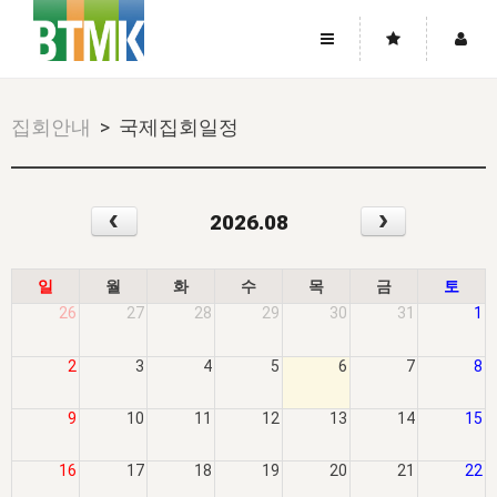
사이트맵
좌우로 스크롤하시면 더 많은 메뉴를 보실 수 있습니다.
집회안내
> 국제집회일정
소개
로그인
▼
주님의 회복
그리스도의 몸
회원가입
▼
‹
›
2026.08
워치만 니와 위트니스 리
사역
성령의 흐름
▼
소개
그리스도의 몸
성령의 흐름
고객센터
▼
한국에서의 주님의 회복의 역사
일
한국
집회 안내
▼
일
월
화
수
목
금
토
공지사항
26
27
28
29
30
31
1
우리의 신앙
교회
북한
방송
▼
진리토론
자주묻는질문
외부의 평가
아시아
2
3
4
5
6
7
8
전국 전성도 온전하게 하는 훈련
라이프스타디
▼
사랑나눔
1:1문의
성경진리사역원
유럽
2026년 제임스 리 특별교통
방송
요셉의 창고
▼
9
10
11
12
13
14
15
자료실
이벤트
북미
전국 특별집회
읽기
두란노 학원
그리스도의 편지
▼
16
17
18
19
20
21
22
확증과 비평
방송회원 기부안내
중남미