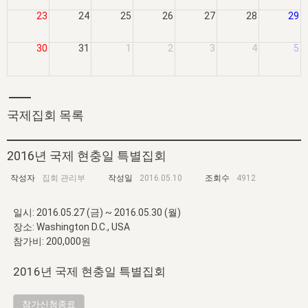
자매 온전하게 하는 훈련
성경중점진리
1년 7차 집회 PSRP 자료실
찬송과 누림
▼
23
24
25
26
27
28
29
이용약관
아프리카,오세아니아
2024년 전국 봉사자 집회
하나님의 경륜
이른 새벽 마리아처럼
찬송 앨범
하나님께서 정하신 길
▼
오시는길
30
31
1
2
3
4
5
전국 봉사자 온전하게 하는 훈련
생명공과
2000년 교회사
COPYRIGHT © 2015 BTMK ALL RIGHTS RESERVED
어린이찬송
영상 메시지
서울전시간훈련(FTTS) 수업
진리의 기초
성도들의 간증
악기 연주
목양공과
위트니스 리 영상
국제집회 목록
교회사 연구
진리의 변호와 확증
찬송 나눔터
이상과 계시
전국 장로 책임형제 훈련
향유를 부은 자매들
영적 생활
활력그룹 실행
2016년 국제 현충일 특별집회
전국 전시간 봉사자 훈련
장로 책임형제 진리 연구
복음 창고
성도들의 간증
작성자
집회 관리부
작성일
2016.05.10
조회수
4912
란 캔거스 형제님 특별영상
전시간 봉사자 진리 연구
찬송 소개
갤러리
일시: 2016.05.27 (금) ~ 2016.05.30 (월)
신성한 로맨스
장소: Washington D.C., USA
다음 세대 연구집
새길 실행
참가비: 200,000원
다음 세대, 자료실
2016년 국제 현충일 특별집회
독일 연구, 자료실
참가신청종료