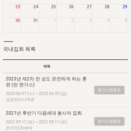
자매 온전하게 하는 훈련
성경중점진리
이른 새벽 마리아처럼
찬송과 누림
▼
23
24
25
26
27
28
29
이용약관
아프리카,오세아니아
2024년 전국 봉사자 집회
하나님의 경륜
1년 7차 집회 PSRP 자료실
찬송 앨범
하나님께서 정하신 길
▼
오시는길
30
31
1
2
3
4
5
전국 봉사자 온전하게 하는 훈련
생명공과
2000년 교회사
COPYRIGHT © 2015 BTMK ALL RIGHTS RESERVED
어린이찬송
영상 메시지
서울전시간훈련(FTTS) 수업
진리의 기초
성도들의 간증
악기 연주
목양공과
위트니스 리 영상
국내집회 목록
교회사 연구
진리의 변호와 확증
찬송 나눔터
이상과 계시
전국 장로 책임형제 훈련
향유를 부은 자매들
영적 생활
활력그룹 실행
제목
전국 전시간 봉사자 훈련
장로 책임형제 진리 연구
복음 창고
성도들의 간증
2023년 제2차 전 성도 온전하게 하는 훈
란 캔거스 형제님 특별영상
련 (란 캔가스)
전시간 봉사자 진리 연구
찬송 소개
갤러리
참가신청종료
2023.06.07 (수) ~ 2023.06.09 (금)
신성한 로맨스
다음 세대 연구집
새길 실행
성경진리사역원
다음 세대, 자료실
2021년 후반기 다음세대 봉사자 집회
독일 연구, 자료실
참가신청종료
2021.09.11 (토) ~ 2021.09.11 (토)
온라인(Zoom)