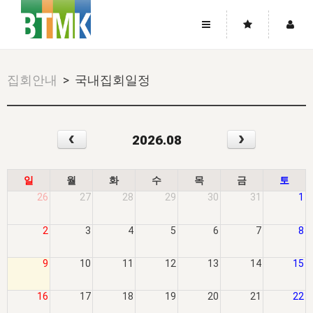
사이트맵
좌우로 스크롤하시면 더 많은 메뉴를 보실 수 있습니다.
집회안내
> 국내집회일정
소개
로그인
▼
주님의 회복
그리스도의 몸
회원가입
▼
‹
›
2026.08
워치만 니와 위트니스 리
사역
성령의 흐름
▼
소개
그리스도의 몸
성령의 흐름
고객센터
▼
한국에서의 주님의 회복의 역사
일
한국
집회 안내
▼
일
월
화
수
목
금
토
공지사항
26
27
28
29
30
31
1
우리의 신앙
교회
북한
방송
▼
진리토론
자주묻는질문
외부의 평가
아시아
2
3
4
5
6
7
8
전국 전성도 온전하게 하는 훈련
라이프스타디
▼
사랑나눔
1:1문의
성경진리사역원
유럽
2026년 제임스 리 특별교통
방송
요셉의 창고
▼
9
10
11
12
13
14
15
자료실
이벤트
북미
전국 특별집회
읽기
두란노 학원
그리스도의 편지
▼
16
17
18
19
20
21
22
확증과 비평
방송회원 기부안내
중남미